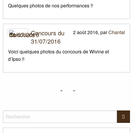
Quelques photos de nos performances
!!
Concours du
2 août 2016
,
par
Chantal
31/07/2016
Voici quelques photos du concours de Wivine et
d’Ipso
!!
«
»
Rechercher
Rec