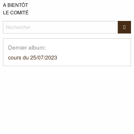
A
BIENT
ÔT
LE
COMIT
É
Rechercher
Rec
Dernier album:
cours du 25/07/2023