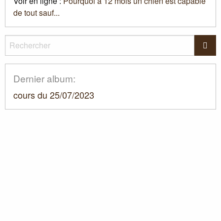
Voir en ligne :
Pourquoi à 12 mois un chien est capable
de tout sauf...
Rechercher
Rec
Dernier album:
cours du 25/07/2023