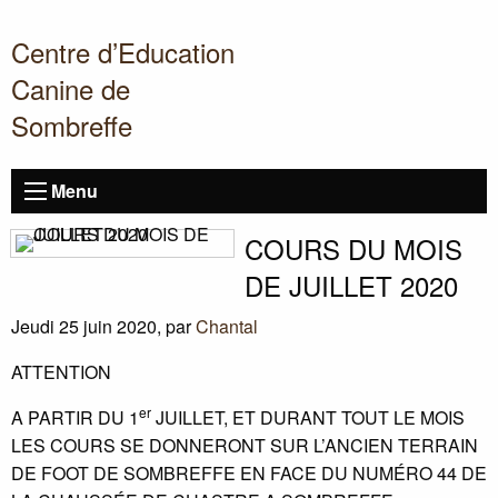
Centre d’Education
Canine de
Sombreffe
Menu
COURS
DU
MOIS
DE
JUILLET
2020
Jeudi 25 juin 2020
,
par
Chantal
ATTENTION
er
A
PARTIR
DU
1
JUILLET
,
ET
DURANT
TOUT
LE
MOIS
LES
COURS
SE
DONNERONT
SUR
L’
ANCIEN
TERRAIN
DE
FOOT
DE
SOMBREFFE
EN
FACE
DU
NUM
É
RO
44
DE