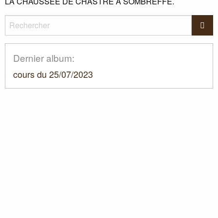
LA
CHAUSS
ÉE
DE
CHASTRE
A
SOMBREFFE
.
Rechercher
Rec
Dernier album:
cours du 25/07/2023