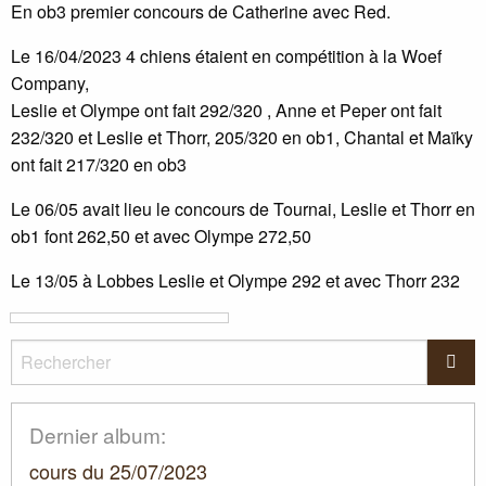
En ob3 premier concours de Catherine avec Red.
Le 16/04/2023 4 chiens étaient en compétition à la Woef
Company,
Leslie et Olympe ont fait 292/320 , Anne et Peper ont fait
232/320 et Leslie et Thorr, 205/320 en ob1, Chantal et Maïky
ont fait 217/320 en ob3
Le 06/05 avait lieu le concours de Tournai, Leslie et Thorr en
ob1 font 262,50 et avec Olympe 272,50
Le 13/05 à Lobbes Leslie et Olympe 292 et avec Thorr 232
Rechercher
Rec
Dernier album:
cours du 25/07/2023